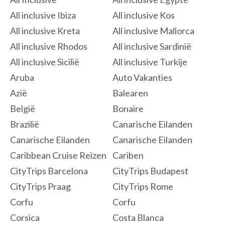
All inclusive Ibiza
All inclusive Kos
All inclusive Kreta
All inclusive Mallorca
All inclusive Rhodos
All inclusive Sardinië
All inclusive Sicilië
All inclusive Turkije
Aruba
Auto Vakanties
Azië
Balearen
België
Bonaire
Brazilië
Canarische Eilanden
Canarische Eilanden
Canarische Eilanden
Caribbean Cruise Reizen
Cariben
CityTrips Barcelona
CityTrips Budapest
CityTrips Praag
CityTrips Rome
Corfu
Corfu
Corsica
Costa Blanca