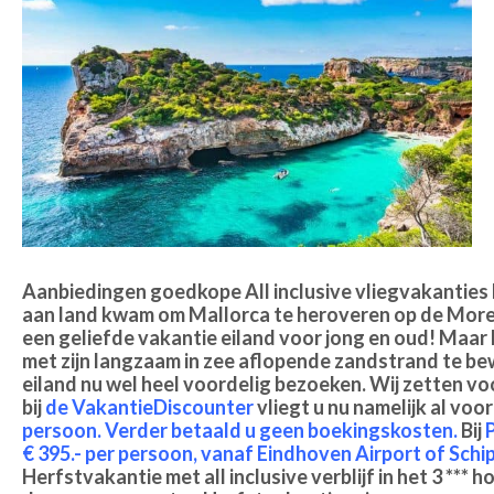
Aanbiedingen goedkope All inclusive vliegvakanties 
aan land kwam om Mallorca te heroveren op de Moren. 
een geliefde vakantie eiland voor jong en oud! Maar 
met zijn langzaam in zee aflopende zandstrand te be
eiland nu wel heel voordelig bezoeken. Wij zetten voo
bij
de VakantieDiscounter
vliegt u nu namelijk al voo
persoon
.
Verder betaald u geen boekingskosten
.
Bij
P
€ 395.- per persoon
,
vanaf Eindhoven Airport of Schi
Herfstvakantie met all inclusive verblijf in het 3 **