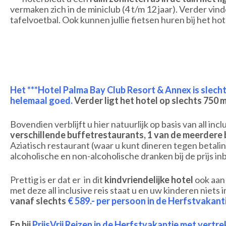
vermaken zich in de miniclub (4 t/m 12 jaar). Verder vind
tafelvoetbal. Ook kunnen jullie fietsen huren bij het hot
Het ***Hotel Palma Bay Club Resort & Annex is slech
helemaal goed.
Verder ligt het hotel op slechts 750 
Bovendien verblijft u hier natuurlijk op basis van all inc
verschillende
buffetrestaurants, 1 van de meerdere b
Aziatisch restaurant (waar u kunt dineren tegen betaling)
alcoholische en non-alcoholische dranken bij de prijs i
Prettig is er dat er in dit
kindvriendelijke hotel
ook aan 
met deze all inclusive reis staat u en uw kinderen niet
vanaf slechts
€ 589.- per persoon in de Herfstvakanti
En bij
PrijsVrij Reizen
in de Herfstvakantie met vertre