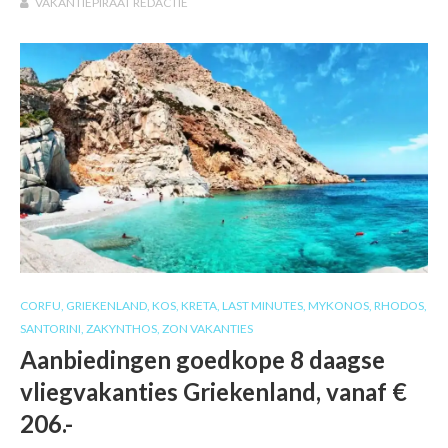
VAKANTIEPIRAAT REDACTIE
CORFU
,
GRIEKENLAND
,
KOS
,
KRETA
,
LAST MINUTES
,
MYKONOS
,
RHODOS
,
SANTORINI
,
ZAKYNTHOS
,
ZON VAKANTIES
Aanbiedingen goedkope 8 daagse
vliegvakanties Griekenland, vanaf €
206.-