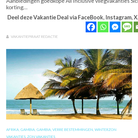
Aanbiedingen goedkope All Inclusive vliegvakanties Sicil
korting…
Deel deze Vakantie Deal via FaceBook, Instagram, X
VAKANTIEPIRAAT REDACTIE
AFRIKA
,
GAMBIA
,
GAMBIA
,
VERRE BESTEMMINGEN
,
WINTERZON
VAKANTIES
,
ZON VAKANTIES