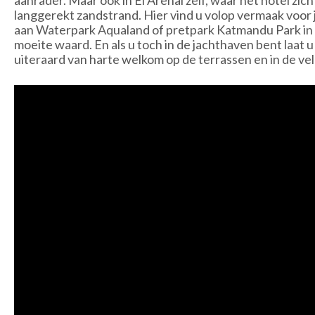
langgerekt zandstrand. Hier vind u volop vermaak voor
aan Waterpark Aqualand of pretpark Katmandu Park in M
moeite waard. En als u toch in de jachthaven bent laat 
uiteraard van harte welkom op de terrassen en in de ve